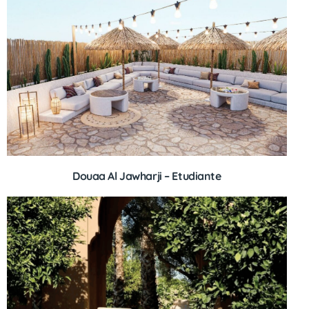
Douaa Al Jawharji – Etudiante