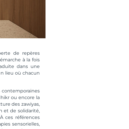
perte de repères
démarche à la fois
traduite dans une
’un lieu où chacun
es contemporaines
 dhikr ou encore la
ecture des zawiyas,
 et de solidarité,
 À ces références
pies sensorielles,