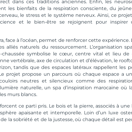
rect dans ces traditions anciennes. Enfin, les neuro
nt les bienfaits de la respiration consciente, du jeûn
erveau, le stress et le système nerveux. Ainsi, ce projet
 science et le bien-être se rejoignent pour inspirer
a, face à l’océan, permet de renforcer cette expérience. 
s alliés naturels du ressourcement. L’organisation spat
-chaussée symbolise le cœur, centre vital et lieu de
onne vertébrale, axe de circulation et d’élévation, le roof
horizon, tandis que des espaces latéraux rappellent les
t. Le projet propose un parcours où chaque espace a un
couloirs neutres et silencieux comme des respiration
umière naturelle, un spa d’inspiration marocaine où l
des murs blancs.
orcent ce parti pris. Le bois et la pierre, associés à un
sphère apaisante et intemporelle. Loin d’un luxe ostent
de la sobriété et de la justesse, où chaque détail est pe