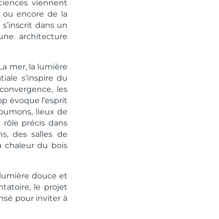
sciences viennent
e ou encore de la
 s’inscrit dans un
 une architecture
La mer, la lumière
iale s’inspire du
 convergence, les
top évoque l’esprit
 poumons, lieux de
 rôle précis dans
s, des salles de
a chaleur du bois
e lumière douce et
atoire, le projet
nsé pour inviter à