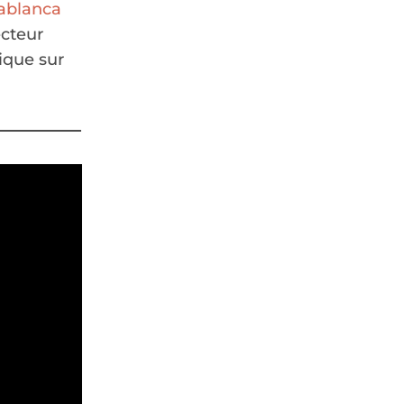
ablanca
ecteur
ique sur