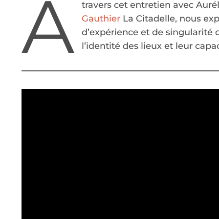
À
travers cet entretien avec Auré
Gauthier
La Citadelle, nous ex
d’expérience et de singularité 
l’identité des lieux et leur cap